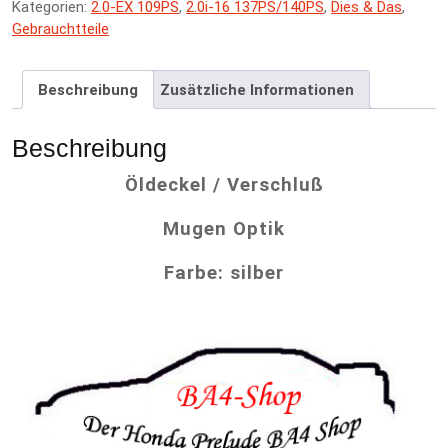
Kategorien:
2.0-EX 109PS
,
2.0i-16 137PS/140PS
,
Dies & Das
,
n
Gebrauchtteile
a
t
i
Beschreibung
Zusätzliche Informationen
v
e
:
Beschreibung
Öldeckel / Verschluß
Mugen Optik
Farbe: silber