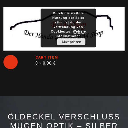
Skip
to
Durch die weitere
content
Nutzung der Seite
stimmst du der
Verwendung von
Cookies zu.
Weitere
Informationen
Akzeptieren
CART ITEM
0 -
0,00
€
Open
Button
ÖLDECKEL VERSCHLUSS M
UGEN OPTIK – SILBER –