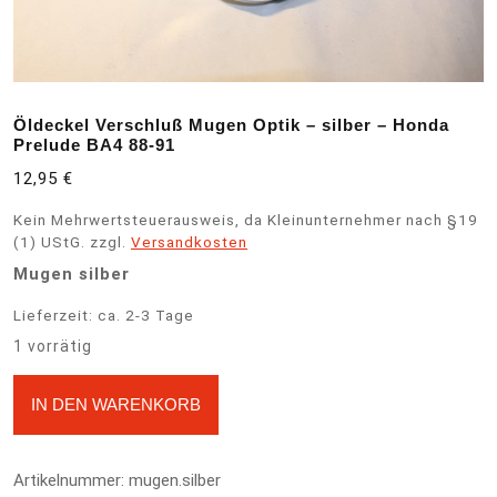
Öldeckel Verschluß Mugen Optik – silber – Honda
Prelude BA4 88-91
12,95
€
Kein Mehrwertsteuerausweis, da Kleinunternehmer nach §19
(1) UStG.
zzgl.
Versandkosten
Mugen silber
Lieferzeit:
ca. 2-3 Tage
1 vorrätig
Öldeckel Verschluß Mugen Optik - silber - Honda Prelude BA4
A
IN DEN WARENKORB
88-91 Menge
l
t
e
Artikelnummer:
mugen.silber
r