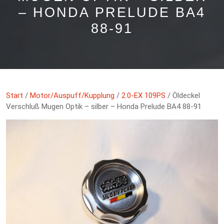
HONDA PRELUDE BA4 8
8-91
Start
/
Motor/Auspuff/Kupplung
/
2.0-EX 109PS
/ Öldeckel
Verschluß Mugen Optik – silber – Honda Prelude BA4 88-91