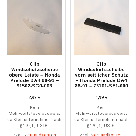
Clip
Clip
Windschutzscheibe
Windschutzscheibe
obere Leiste – Honda
vorn seitlicher Schutz
Prelude BA4 88-91 –
– Honda Prelude BA4
91502-SG0-003
88-91 – 73101-SF1-000
2,99
€
1,99
€
Kein
Kein
Mehrwertsteuerausweis,
Mehrwertsteuerausweis,
da Kleinunternehmer nach
da Kleinunternehmer nach
§19 (1) UStG.
§19 (1) UStG.
zzgl.
Versandkosten
zzgl.
Versandkosten