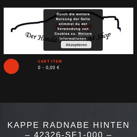
Skip
to
Durch die weitere
content
Nutzung der Seite
stimmst du der
Verwendung von
Cookies zu.
Weitere
Informationen
Akzeptieren
CART ITEM
0 -
0,00
€
Open
Button
KAPPE RADNABE HINTEN
– 42326-SF1-000 –