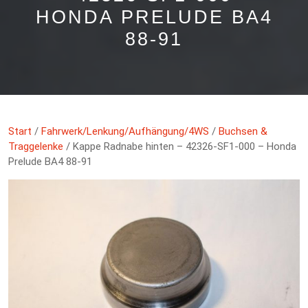
HONDA PRELUDE BA4
88-91
Start
/
Fahrwerk/Lenkung/Aufhängung/4WS
/
Buchsen &
Traggelenke
/ Kappe Radnabe hinten – 42326-SF1-000 – Honda
Prelude BA4 88-91