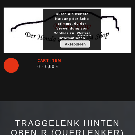
Skip
to
Durch die weitere
content
Nutzung der Seite
stimmst du der
Verwendung von
Cookies zu.
Weitere
Informationen
Akzeptieren
CART ITEM
0 -
0,00
€
Open
Button
TRAGGELENK HINTEN
OBEN R (QUERLENKER)