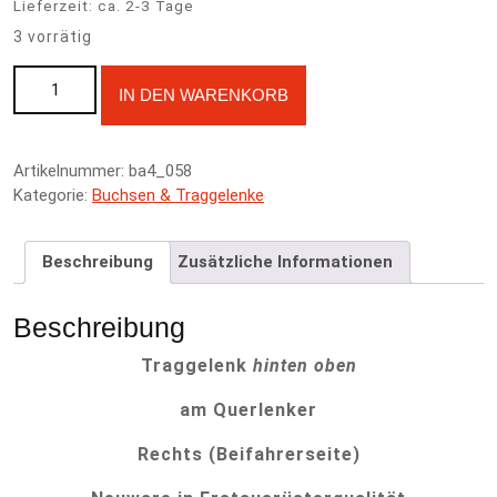
Lieferzeit:
ca. 2-3 Tage
3 vorrätig
Traggelenk hinten oben R (Querlenker) - Honda Prelude BA4 88-
A
IN DEN WARENKORB
91 Menge
l
t
e
Artikelnummer:
ba4_058
r
Kategorie:
Buchsen & Traggelenke
n
a
t
Beschreibung
Zusätzliche Informationen
i
v
e
Beschreibung
:
Traggelenk
hinten oben
am Querlenker
Rechts (Beifahrerseite)