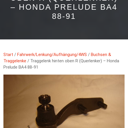
– HONDA PRELUDE BA4
88-91
Start
/
Fahrwerk/Lenkung/Aufhängung/4WS
/
Buchsen &
Traggelenke
/ Traggelenk hinten oben R (Querlenker) – Honda
Prelude BA4 88-91