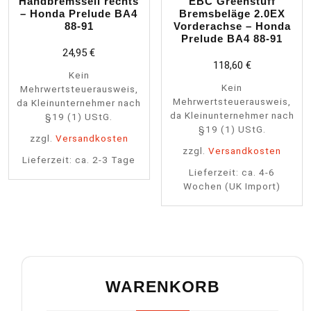
Handbremsseil rechts
EBC Greenstuff
– Honda Prelude BA4
Bremsbeläge 2.0EX
88-91
Vorderachse – Honda
Prelude BA4 88-91
24,95
€
118,60
€
Kein
Kein
Mehrwertsteuerausweis,
Mehrwertsteuerausweis,
da Kleinunternehmer nach
da Kleinunternehmer nach
§19 (1) UStG.
§19 (1) UStG.
zzgl.
Versandkosten
zzgl.
Versandkosten
Lieferzeit:
ca. 2-3 Tage
Lieferzeit:
ca. 4-6
Wochen (UK Import)
WARENKORB