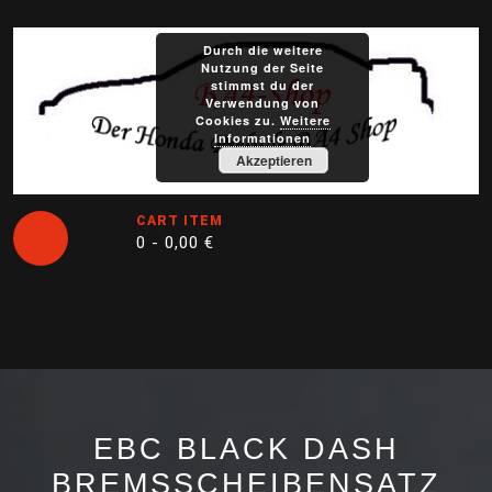
Skip
to
Durch die weitere
content
Nutzung der Seite
stimmst du der
Verwendung von
Cookies zu.
Weitere
Informationen
Akzeptieren
CART ITEM
0 -
0,00
€
Open
Button
EBC BLACK DASH
BREMSSCHEIBENSATZ