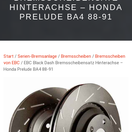
HINTERACHSE – HONDA
PRELUDE BA4 88-91
Start
/
Serien-Bremsanlage
/
Bremsscheiben
/
Bremsscheiben
von EBC
/ EBC Black Dash Bremsscheibensatz Hinterachse –
Honda Prelude BA4 88-91