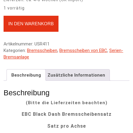
1 vorrätig
EBC Black Dash Bremsscheibensatz Hinterachse - Honda
A
IN DEN WARENKORB
Prelude BA4 88-91 Menge
l
t
e
Artikelnummer:
USR411
r
Kategorien:
Bremsscheiben
,
Bremsscheiben von EBC
,
Serien-
n
Bremsanlage
a
t
i
Beschreibung
Zusätzliche Informationen
v
e
:
Beschreibung
(Bitte die Lieferzeiten beachten)
EBC Black Dash Bremsscheibensatz
Satz pro Achse