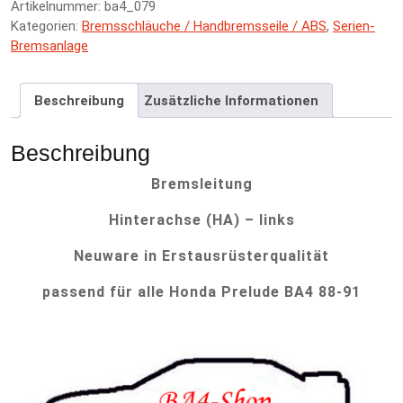
Artikelnummer:
ba4_079
r
Kategorien:
Bremsschläuche / Handbremsseile / ABS
,
Serien-
n
Bremsanlage
a
t
i
Beschreibung
Zusätzliche Informationen
v
e
:
Beschreibung
Bremsleitung
Hinterachse (HA) – links
Neuware in Erstausrüsterqualität
passend für alle Honda Prelude BA4 88-91