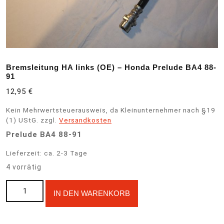
Bremsleitung HA links (OE) – Honda Prelude BA4 88-
91
12,95
€
Kein Mehrwertsteuerausweis, da Kleinunternehmer nach §19
(1) UStG.
zzgl.
Versandkosten
Prelude BA4 88-91
Lieferzeit:
ca. 2-3 Tage
4 vorrätig
Bremsleitung HA links (OE) - Honda Prelude BA4 88-91 Menge
A
IN DEN WARENKORB
l
t
e