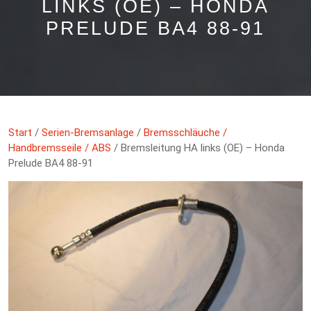
LINKS (OE) – HONDA
PRELUDE BA4 88-91
Start
/
Serien-Bremsanlage
/
Bremsschläuche /
Handbremsseile / ABS
/ Bremsleitung HA links (OE) – Honda
Prelude BA4 88-91