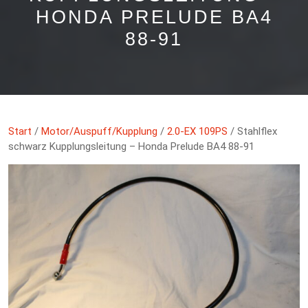
HONDA PRELUDE BA4
88-91
Start
/
Motor/Auspuff/Kupplung
/
2.0-EX 109PS
/ Stahlflex
schwarz Kupplungsleitung – Honda Prelude BA4 88-91