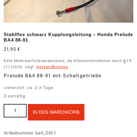
Stahlflex schwarz Kupplungsleitung – Honda Prelude
BA4 88-91
21,95
€
Kein Mehrwertsteuerausweis, da Kleinunternehmer nach §19
(1) UStG.
zzgl.
Versandkosten
Prelude BA4 88-91 mit Schaltgetriebe
Lieferzeit:
ca. 2-3 Tage
3 vorrätig
Stahlflex schwarz Kupplungsleitung - Honda Prelude BA4 88-91
A
IN DEN WARENKORB
Menge
l
t
e
Artikelnummer:
ba4_045.1
r