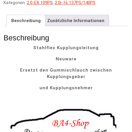
Kategorien:
2.0-EX 109PS
,
2.0i-16 137PS/140PS
n
a
t
Beschreibung
Zusätzliche Informationen
i
v
e
Beschreibung
:
Stahlflex Kupplungsleitung
Neuware
Ersetzt den Gummischlauch zwischen
Kupplungsgeber
und Kupplungsnehmer