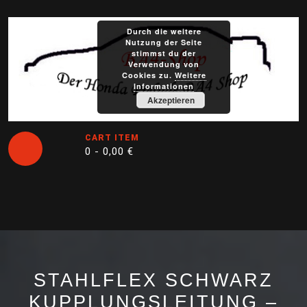
Skip
to
Durch die weitere
content
Nutzung der Seite
stimmst du der
Verwendung von
Cookies zu.
Weitere
Informationen
Akzeptieren
CART ITEM
0 -
0,00
€
Open
Button
STAHLFLEX SCHWARZ
KUPPLUNGSLEITUNG –