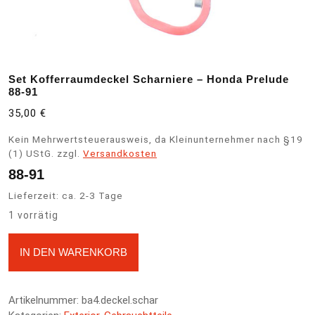
Set Kofferraumdeckel Scharniere – Honda Prelude
88-91
35,00
€
Kein Mehrwertsteuerausweis, da Kleinunternehmer nach §19
(1) UStG.
zzgl.
Versandkosten
88-91
Lieferzeit:
ca. 2-3 Tage
1 vorrätig
Set Kofferraumdeckel Scharniere - Honda Prelude 88-91 Menge
A
IN DEN WARENKORB
l
t
e
Artikelnummer:
ba4.deckel.schar
r