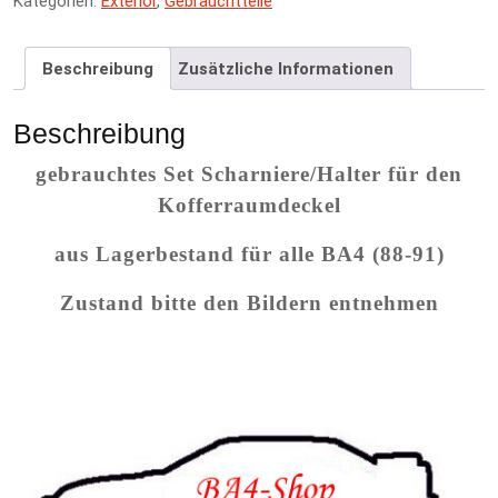
Kategorien:
Exterior
,
Gebrauchtteile
n
a
t
Beschreibung
Zusätzliche Informationen
i
v
e
Beschreibung
:
gebrauchtes Set Scharniere/Halter für den
Kofferraumdeckel
aus Lagerbestand für alle BA4 (88-91)
Zustand bitte den Bildern entnehmen