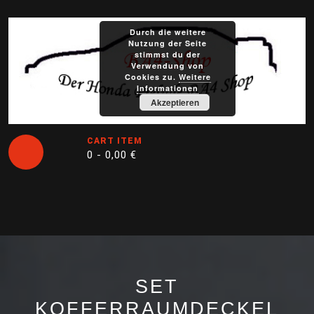
Skip
to
Durch die weitere
content
Nutzung der Seite
stimmst du der
Verwendung von
Cookies zu.
Weitere
Informationen
Akzeptieren
CART ITEM
0 -
0,00
€
Open
Button
SET
KOFFERRAUMDECKEL