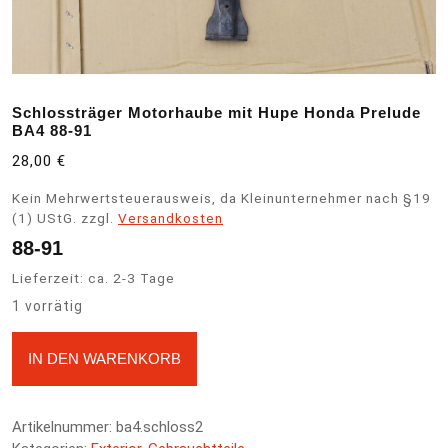
Schlossträger Motorhaube mit Hupe Honda Prelude
BA4 88-91
28,00
€
Kein Mehrwertsteuerausweis, da Kleinunternehmer nach §19
(1) UStG.
zzgl.
Versandkosten
88-91
Lieferzeit:
ca. 2-3 Tage
1 vorrätig
Schlossträger Motorhaube mit Hupe Honda Prelude BA4 88-91
A
IN DEN WARENKORB
Menge
l
t
e
Artikelnummer:
ba4.schloss2
r