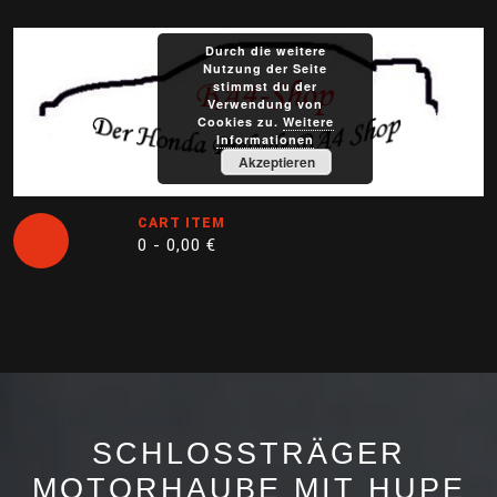
Skip
to
Durch die weitere
content
Nutzung der Seite
stimmst du der
Verwendung von
Cookies zu.
Weitere
Informationen
Akzeptieren
CART ITEM
0 -
0,00
€
Open
Button
SCHLOSSTRÄGER
MOTORHAUBE MIT HUPE