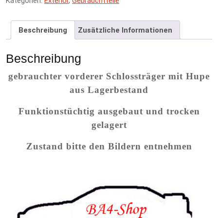
Kategorien:
Exterior
,
Gebrauchtteile
n
a
t
Beschreibung
Zusätzliche Informationen
i
v
e
Beschreibung
:
gebrauchter vorderer Schlossträger mit Hupe
aus Lagerbestand
Funktionstüchtig ausgebaut und trocken
gelagert
Zustand bitte den Bildern entnehmen