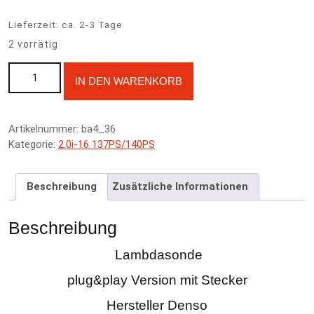
Lieferzeit:
ca. 2-3 Tage
2 vorrätig
Lambdasonde B20A9 140PS 90-91 - Honda Prelude BA4 Menge
A
IN DEN WARENKORB
l
t
e
Artikelnummer:
ba4_36
r
Kategorie:
2.0i-16 137PS/140PS
n
a
t
Beschreibung
Zusätzliche Informationen
i
v
e
Beschreibung
:
Lambdasonde
plug&play Version mit Stecker
Hersteller Denso