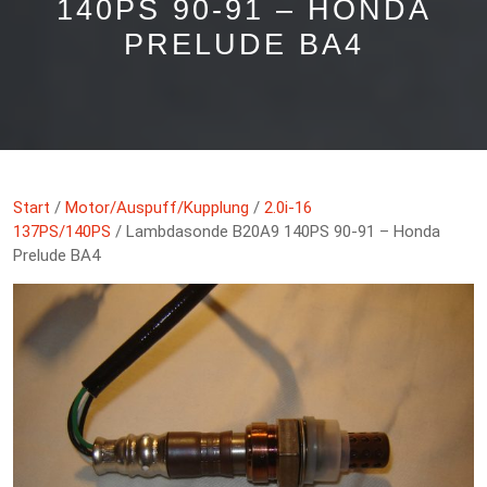
140PS 90-91 – HONDA
PRELUDE BA4
Start
/
Motor/Auspuff/Kupplung
/
2.0i-16
137PS/140PS
/ Lambdasonde B20A9 140PS 90-91 – Honda
Prelude BA4