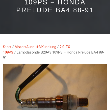
109PS – HONDA
PRELUDE BA4 88-91
Start
/
Motor/Auspuff/Kupplung
/
2.0-EX
109PS
/ Lambdasonde B20A3 109PS – Honda Prelude BA4 88-
91