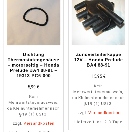
Dichtung
Zündverteilerkappe
Thermostatengehäuse
12V – Honda Prelude
– motorseitig – Honda
BA4 88-91
Prelude BA4 88-91 –
19313-PC6-000
15,95
€
Kein
5,99
€
Mehrwertsteuerausweis,
Kein
da Kleinunternehmer nach
Mehrwertsteuerausweis,
§19 (1) UStG.
da Kleinunternehmer nach
zzgl.
Versandkosten
§19 (1) UStG.
Lieferzeit:
ca. 2-3 Tage
zzgl.
Versandkosten