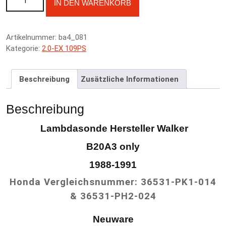
IN DEN WARENKORB
l
t
e
Artikelnummer:
ba4_081
r
Kategorie:
2.0-EX 109PS
n
a
t
Beschreibung
Zusätzliche Informationen
i
v
e
Beschreibung
:
Lambdasonde Hersteller Walker
B20A3 only
1988-1991
Honda Verglei
chsnummer:
36531-PK1-014
& 36531-PH2-024
Neuware