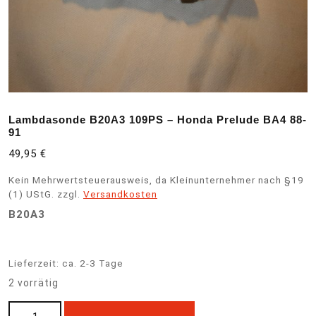
Lambdasonde B20A3 109PS – Honda Prelude BA4 88-
91
49,95
€
Kein Mehrwertsteuerausweis, da Kleinunternehmer nach §19
(1) UStG.
zzgl.
Versandkosten
B20A3
Lieferzeit:
ca. 2-3 Tage
2 vorrätig
Lambdasonde B20A3 109PS - Honda Prelude BA4 88-91 Menge
A