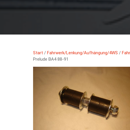
Start
/
Fahrwerk/Lenkung/Aufhängung/4WS
/
Fah
Prelude BA4 88-91