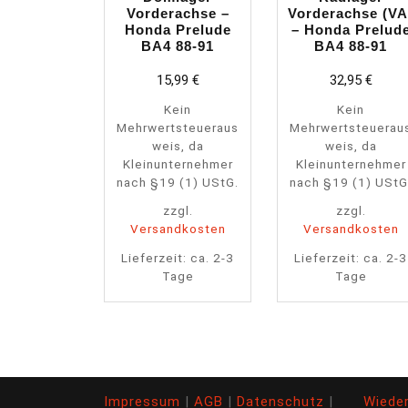
Vorderachse –
Vorderachse (VA
Honda Prelude
– Honda Prelud
BA4 88-91
BA4 88-91
15,99
€
32,95
€
Kein
Kein
Mehrwertsteueraus
Mehrwertsteuerau
weis, da
weis, da
Kleinunternehmer
Kleinunternehmer
nach §19 (1) UStG.
nach §19 (1) UStG
zzgl.
zzgl.
Versandkosten
Versandkosten
Lieferzeit:
ca. 2-3
Lieferzeit:
ca. 2-3
Tage
Tage
Impressum
|
AGB
|
Datenschutz
|
Wiede