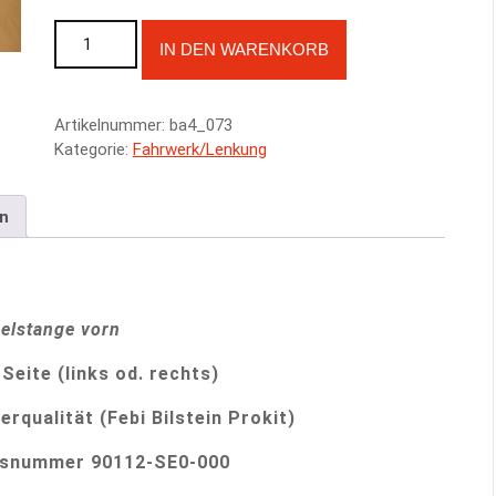
Koppelstange vorn (komplett) - Honda Prelude BA4 88-91 
A
IN DEN WARENKORB
l
t
e
Artikelnummer:
ba4_073
r
Kategorie:
Fahrwerk/Lenkung
n
a
t
en
i
v
e
:
elstange vorn
 Seite (links od. rechts)
rqualität (Febi Bilstein Prokit)
hsnummer 90112-SE0-000