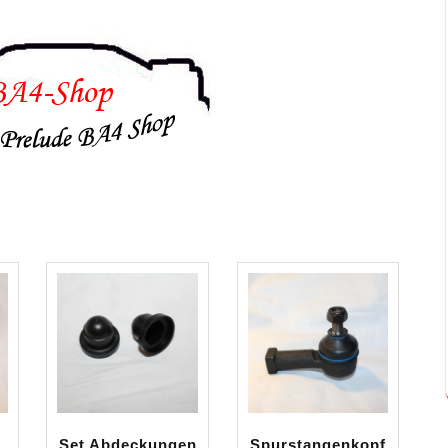
Set Abdeckungen
Spurstangenkopf