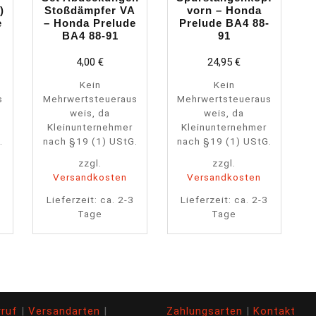
)
Stoßdämpfer VA
vorn – Honda
e
– Honda Prelude
Prelude BA4 88-
BA4 88-91
91
4,00
€
24,95
€
Kein
Kein
s
Mehrwertsteueraus
Mehrwertsteueraus
weis, da
weis, da
Kleinunternehmer
Kleinunternehmer
.
nach §19 (1) UStG.
nach §19 (1) UStG.
zzgl.
zzgl.
Versandkosten
Versandkosten
Lieferzeit:
ca. 2-3
Lieferzeit:
ca. 2-3
Tage
Tage
rruf
|
Versandarten
|
Zahlungsarten
|
Kontakt