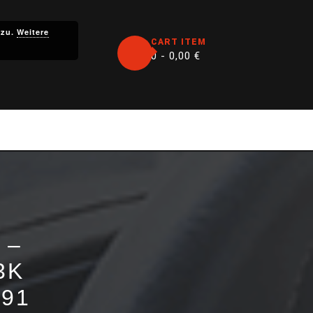
 zu.
Weitere
CART ITEM
0 -
0,00
€
 –
3K
-91