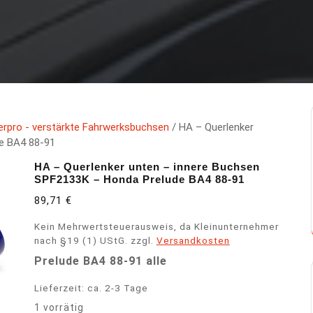
erpro - verstärkte Fahrwerksbuchsen
/ HA – Querlenker
e BA4 88-91
HA – Querlenker unten – innere Buchsen
SPF2133K – Honda Prelude BA4 88-91
89,71
€
Kein Mehrwertsteuerausweis, da Kleinunternehmer
nach §19 (1) UStG.
zzgl.
Versandkosten
Prelude BA4 88-91 alle
Lieferzeit:
ca. 2-3 Tage
1 vorrätig