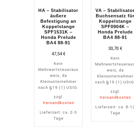
HA – Stabilisator
VA – Stabilisato
äußere
Buchsensatz fü
Befestigung an
Koppelstange
Koppelstange
SPF0904K –
SPF1531K –
Honda Prelude
Honda Prelude
BA4 88-91
BA4 88-91
30,70
€
47,54
€
Kein
Kein
Mehrwertsteuerau
Mehrwertsteueraus
weis, da
weis, da
Kleinunternehmer
Kleinunternehmer
nach §19 (1) UStG
nach §19 (1) UStG.
zzgl.
zzgl.
Versandkosten
Versandkosten
Lieferzeit:
ca. 8-1
Lieferzeit:
ca. 2-3
Tage
Tage