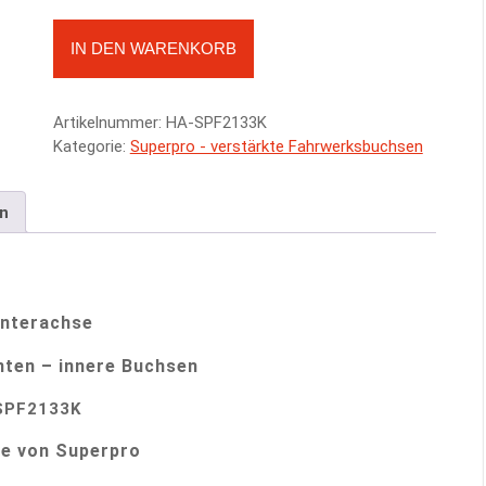
HA - Querlenker unten - innere Buchsen SPF2133K - Honda 
A
IN DEN WARENKORB
l
t
e
Artikelnummer:
HA-SPF2133K
r
Kategorie:
Superpro - verstärkte Fahrwerksbuchsen
n
a
t
en
i
v
e
:
interachse
nten – innere Buchsen
SPF2133K
e von Superpro