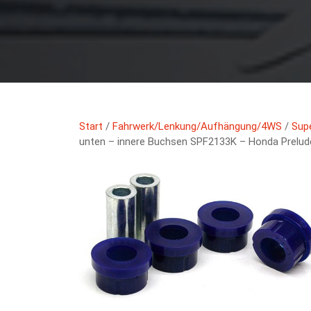
Start
/
Fahrwerk/Lenkung/Aufhängung/4WS
/
Sup
unten – innere Buchsen SPF2133K – Honda Prelud