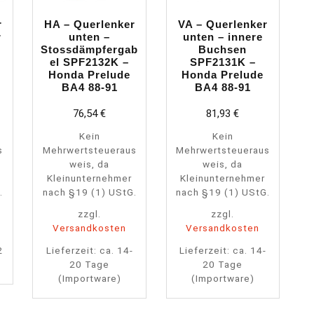
r
HA – Querlenker
VA – Querlenker
r
unten –
unten – innere
Stossdämpfergab
Buchsen
el SPF2132K –
SPF2131K –
Honda Prelude
Honda Prelude
BA4 88-91
BA4 88-91
76,54
€
81,93
€
Kein
Kein
s
Mehrwertsteueraus
Mehrwertsteueraus
weis, da
weis, da
Kleinunternehmer
Kleinunternehmer
.
nach §19 (1) UStG.
nach §19 (1) UStG.
zzgl.
zzgl.
Versandkosten
Versandkosten
2
Lieferzeit:
ca. 14-
Lieferzeit:
ca. 14-
20 Tage
20 Tage
(Importware)
(Importware)