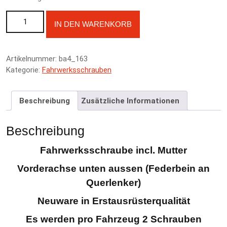
Fahrwerksschraube Vorderachse Federbein unten 90121-SB0-
A
IN DEN WARENKORB
013 - Honda Prelude BA4 88-91 Menge
l
t
e
Artikelnummer:
ba4_163
r
Kategorie:
Fahrwerksschrauben
n
a
t
Beschreibung
Zusätzliche Informationen
i
v
e
Beschreibung
:
Fahrwerksschraube incl. Mutter
Vorderachse unten aussen (Federbein an
Querlenker)
Neuware in Erstausrüsterqualität
Es werden pro Fahrzeug 2 Schrauben