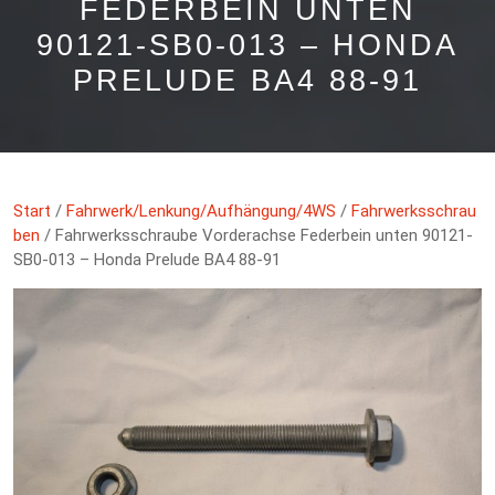
FEDERBEIN UNTEN
90121-SB0-013 – HONDA
PRELUDE BA4 88-91
Start
/
Fahrwerk/Lenkung/Aufhängung/4WS
/
Fahrwerksschrau
ben
/ Fahrwerksschraube Vorderachse Federbein unten 90121-
SB0-013 – Honda Prelude BA4 88-91