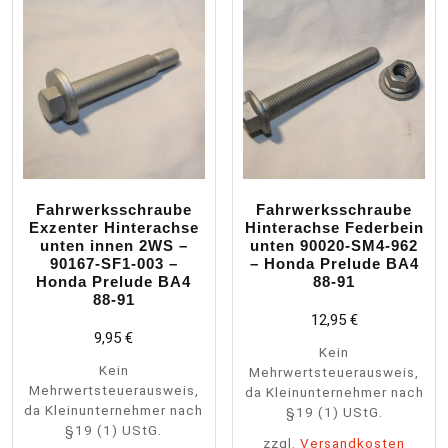
Fahrwerksschraube
Fahrwerksschraube
Exzenter Hinterachse
Hinterachse Federbein
unten innen 2WS –
unten 90020-SM4-962
90167-SF1-003 –
– Honda Prelude BA4
Honda Prelude BA4
88-91
88-91
12,95
€
9,95
€
Kein
Kein
Mehrwertsteuerausweis,
Mehrwertsteuerausweis,
da Kleinunternehmer nach
da Kleinunternehmer nach
§19 (1) UStG.
§19 (1) UStG.
zzgl.
Versandkosten