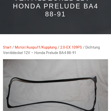
HONDA PRELUDE BA4
88-91
Start
/
Motor/Auspuff/Kupplung
/
2.0-EX 109PS
/ Dichtung
Ventildeckel 12V – Honda Prelude BA4 88-91