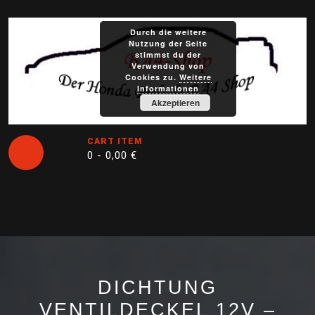
Skip
to
Durch die weitere
content
Nutzung der Seite
stimmst du der
Verwendung von
Cookies zu.
Weitere
Informationen
Akzeptieren
CART ITEM
0 -
0,00
€
Open
Button
DICHTUNG
VENTILDECKEL 12V –