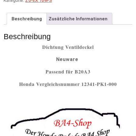
Kategorie:
2.0-EX 109PS
n
a
t
Beschreibung
Zusätzliche Informationen
i
v
e
Beschreibung
:
Dichtung Ventildeckel
Neuware
Passend für B20A3
Honda Vergleichsnummer 12341-PK1-000