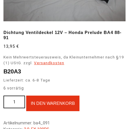
Dichtung Ventildeckel 12V – Honda Prelude BA4 88-
91
13,95
€
Kein Mehrwertsteuerausweis, da Kleinunternehmer nach §19
(1) UStG.
zzgl.
Versandkosten
B20A3
Lieferzeit:
ca. 6-8 Tage
6 vorrätig
Dichtung Ventildeckel 12V - Honda Prelude BA4 88-91 Menge
A
IN DEN WARENKORB
l
t
e
Artikelnummer:
ba4_091
r