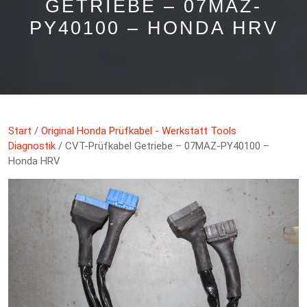
GETRIEBE – 07MAZ-
PY40100 – HONDA HRV
Start
/
Original Honda Prüfkabel - Werkstatt Tools
Diagnostik
/ CVT-Prüfkabel Getriebe – 07MAZ-PY40100 –
Honda HRV