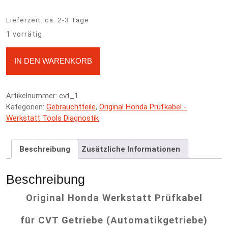
Lieferzeit:
ca. 2-3 Tage
1 vorrätig
CVT-Prüfkabel Getriebe - 07MAZ-PY40100 - Honda HRV Menge
A
IN DEN WARENKORB
l
t
e
Artikelnummer:
cvt_1
r
Kategorien:
Gebrauchtteile
,
Original Honda Prüfkabel -
n
Werkstatt Tools Diagnostik
a
t
i
Beschreibung
Zusätzliche Informationen
v
e
:
Beschreibung
Original Honda Werkstatt Prüfkabel
für CVT Getriebe (Automatikgetriebe)