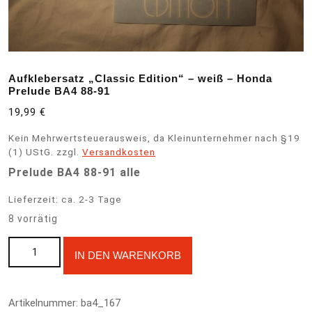
Aufklebersatz „Classic Edition“ – weiß – Honda
Prelude BA4 88-91
19,99
€
Kein Mehrwertsteuerausweis, da Kleinunternehmer nach §19
(1) UStG.
zzgl.
Versandkosten
Prelude BA4 88-91 alle
Lieferzeit:
ca. 2-3 Tage
8 vorrätig
Aufklebersatz "Classic Edition" - weiß - Honda Prelude BA4 88-
A
IN DEN WARENKORB
91 Menge
l
t
e
Artikelnummer:
ba4_167
r