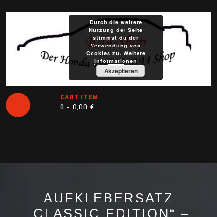
Skip
to
Durch die weitere
content
Nutzung der Seite
stimmst du der
Verwendung von
Cookies zu.
Weitere
Informationen
Akzeptieren
CART ITEM
0 -
0,00
€
Open
Button
AUFKLEBERSATZ
„CLASSIC EDITION“ –