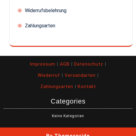
Widerrufsbelehrung
Zahlungsarten
Impressum
|
AGB
|
Datenschutz
|
Wiederruf
|
Versandarten
|
Zahlungsarten
|
Kontakt
Categories
Keine Kategorien
By Themespride