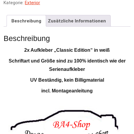
Kategorie:
Exterior
n
a
t
Beschreibung
Zusätzliche Informationen
i
v
e
Beschreibung
:
2x Aufkleber „Classic Edition“ in weiß
Schriftart und Größe sind zu 100% identisch wie der
Serienaufkleber
UV Beständig, kein Billigmaterial
incl. Montageanleitung